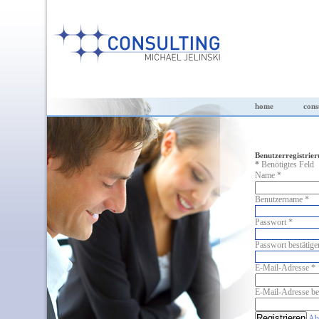
home
cons
Benutzerregistrie
*
Benötigtes Feld
Name
*
Benutzername
*
Passwort
*
Passwort bestätige
E-Mail-Adresse
*
E-Mail-Adresse be
Registrieren
Ab