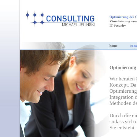
Optimierung der G
Visualisierung vo
IT-Security
home
cons
Optimierung 
Wir beraten 
Konzept. Dab
Optimierungs
Integration 
Methoden de
Durch die en
sodass sich 
Sie entsteht.