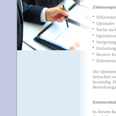
Zielsetzunge
Effiziente
Optimaler 
Suche nac
Optimierun
Steigerung
Entlastung
Bessere K
Dokumenta
Die Optimier
betrachtet w
beständig. D
Betriebsorga
Kostenreduzi
In diesem Ra